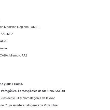
z
to de Medicina Regional, UNNE
io AAZ NEA
alud.
natto
h. CABA. Miembro AAZ
Z y sus Filiales.
n Patagónica. Leptospirosis desde UNA SALUD
 Presidente Filial Norpatagonia de la AAZ
n de Cuyo. Amebas patógenas de Vida Libre