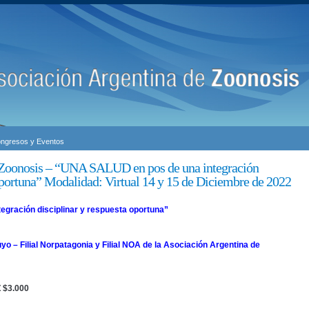
ngresos y Eventos
 Zoonosis – “UNA SALUD en pos de una integración
 oportuna” Modalidad: Virtual 14 y 15 de Diciembre de 2022
gración disciplinar y respuesta oportuna”
Cuyo – Filial Norpatagonia y Filial NOA de la Asociación Argentina de
 $3.000