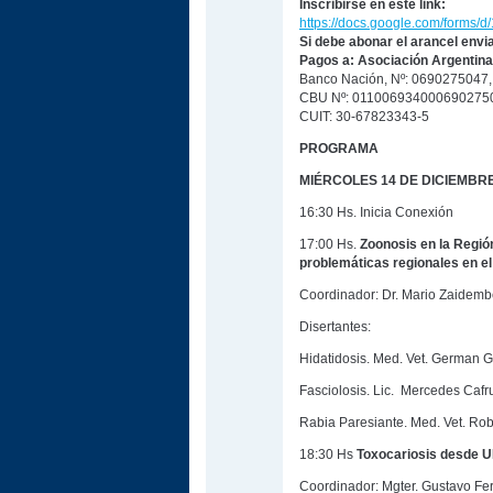
Inscribirse en este link:
https://docs.google.com/form
Si debe abonar el arancel env
Pagos a: Asociación Argentina
Banco Nación, Nº: 0690275047,
CBU Nº: 011006934000690275
CUIT: 30-67823343-5
PROGRAMA
MIÉRCOLES 14 DE DICIEMBR
16:30 Hs. Inicia Conexión
17:00 Hs.
Zoonosis en la Regió
problemáticas regionales en e
Coordinador: Dr. Mario Zaidembe
Disertantes:
Hidatidosis. Med. Vet. German 
Fasciolosis. Lic. Mercedes Cafr
Rabia Paresiante. Med. Vet. Ro
18:30 Hs
Toxocariosis desde 
Coordinador: Mgter. Gustavo Fer