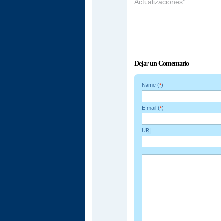
Actualizaciones"
Dejar un Comentario
Name (
)
*
E-mail (
)
*
URI