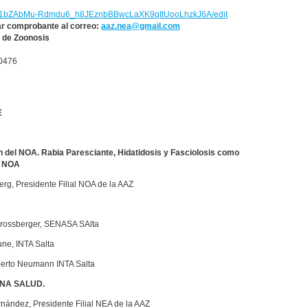
s/d/1bZAbMu-Rdmdu6_h8JEznbBBwcLaXK9qItUooLhzkJ6A/edit
iar comprobante al correo:
aaz.nea@gmail.com
 de Zoonosis
0476
E
n del NOA. Rabia Paresciante, Hidatidosis y Fasciolosis como
l NOA
rg, Presidente Filial NOA de la AAZ
Grossberger, SENASA SAlta
une, INTA Salta
berto Neumann INTA Salta
UNA SALUD.
nández, Presidente Filial NEA de la AAZ