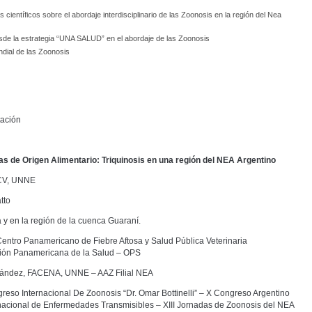
científicos sobre el abordaje interdisciplinario de las Zoonosis en la región del Nea
sde la estrategia “UNA SALUD” en el abordaje de las Zoonosis
undial de las Zoonosis
tación
as de Origen Alimentario: Triquinosis en una región del NEA Argentino
FCV, UNNE
tto
 y en la región de la cuenca Guaraní.
 Centro Panamericano de Fiebre Aftosa y Salud Pública Veterinaria
ón Panamericana de la Salud – OPS
nández, FACENA, UNNE – AAZ Filial NEA
greso Internacional De Zoonosis “Dr. Omar Bottinelli” – X Congreso Argentino
nacional de Enfermedades Transmisibles – XIII Jornadas de Zoonosis del NEA