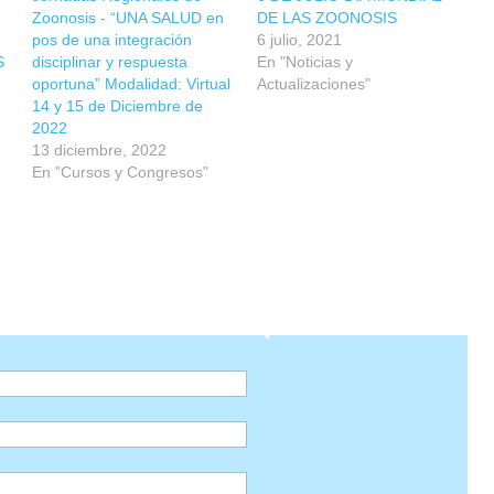
Zoonosis - “UNA SALUD en
DE LAS ZOONOSIS
pos de una integración
6 julio, 2021
S
disciplinar y respuesta
En "Noticias y
oportuna” Modalidad: Virtual
Actualizaciones"
14 y 15 de Diciembre de
2022
13 diciembre, 2022
En "Cursos y Congresos"