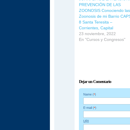
PREVENCIÓN DE LAS
ZOONOSIS Conociendo las
Zoonosis de mi Barrio CAP
8 Santa Teresita –
Corrientes, Capital
23 noviembre, 2022
En "Cursos y Congresos"
Dejar un Comentario
Name (
)
*
E-mail (
)
*
URI