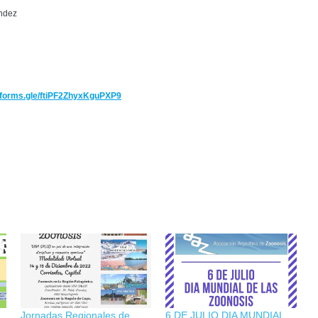
ández
//forms.gle/ftiPF2ZhyxKguPXP9
Jornadas Regionales de
6 DE JULIO DIA MUNDIAL