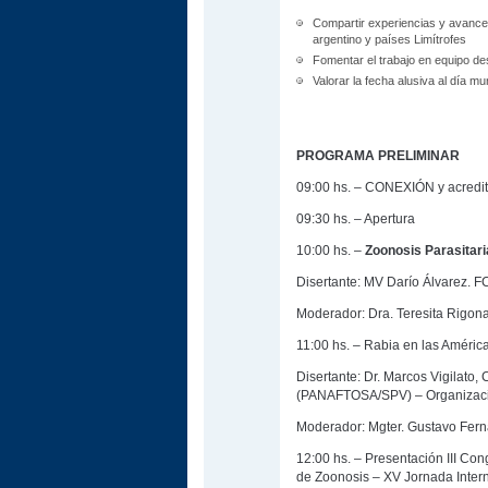
Compartir experiencias y avances 
argentino y países Limítrofes
Fomentar el trabajo en equipo de
Valorar la fecha alusiva al día m
PROGRAMA PRELIMINAR
09:00 hs. – CONEXIÓN y acredi
09:30 hs. – Apertura
10:00 hs. –
Zoonosis Parasitari
Disertante: MV Darío Álvarez. 
Moderador: Dra. Teresita Rigona
11:00 hs. – Rabia en las América
Disertante: Dr. Marcos Vigilato,
(PANAFTOSA/SPV) – Organizaci
Moderador: Mgter. Gustavo Fer
12:00 hs. – Presentación III Con
de Zoonosis – XV Jornada Inter