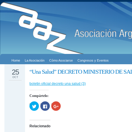
Home
La Asociación
Cómo Asociarse
Congresos y Eventos
25
“Una Salud” DECRETO MINISTERIO DE S
OCT
boletin oficial decreto una salud (3)
Compártelo:
Haz
Haz
Haz
clic
clic
clic
para
para
para
compartir
compartir
compartir
en
en
en
Twitter
Facebook
Google+
(Se
(Se
(Se
Relacionado
abre
abre
abre