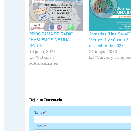
en
en
en
una
una
una
ventana
ventana
ventana
nueva)
nueva)
nueva)
PROGRAMA DE RADIO
Jornadas “Una Salud” 
"HABLEMOS DE UNA
Viernes 1 y sábado 2 
SALUD"
diciembre de 2023
10 junio, 2022
31 mayo, 2023
En "Noticias y
En "Cursos y Congres
Actualizaciones"
Dejar un Comentario
Name (
)
*
E-mail (
)
*