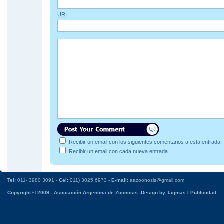
URI
Recibir un email con los siguientes comentarios a esta entrada.
Recibir un email con cada nueva entrada.
Tel:
011- 3980 3091 -
Cel:
011) 3025 6973 -
E-mail:
aazoonosis@gmail.com
Copyright © 2009 - Asociación Argentina de Zoonosis -Design by
Tagmas l Publicidad