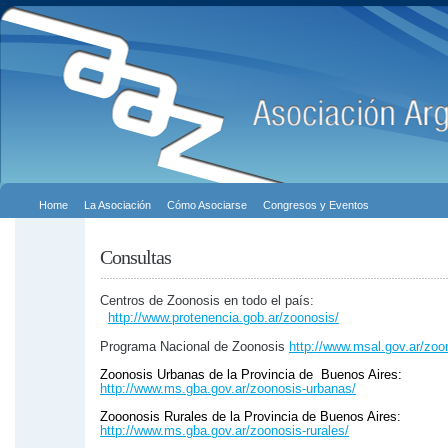
Home
La Asociación
Cómo Asociarse
Congresos y Eventos
Consultas
Centros de Zoonosis en todo el país:
http://www.protenencia.gob.ar/zoonosis/
Programa Nacional de Zoonosis
http://www.msal.gov.ar/zoo
Zoonosis Urbanas de la Provincia de Buenos Aires:
http://www.ms.gba.gov.ar/
zoonosis-urbanas/
Zooonosis Rurales de la Provincia de Buenos Aires:
http://www.ms.gba.gov.ar/
zoonosis-rurales/