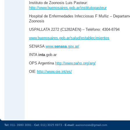
Instituto de Zoonosis Luis Pasteur:
http://www.buenosaires.gob.ar/institutopasteur
Hospital de Enfermedades Infecciosas F Muñiz – Departam
Zoonosis
USPALLATA 2272 (C1282AEN) – Teléfono: 4304-8794
www.buenosaires.gob.ar/salud/establecimientos
SENASA
www.
senasa
.gov.ar/
INTA
inta
.gob.ar
OPS Argentina
http://www.paho.org/arg/
OIE
http://www.oie.int/es/
Tel:
011- 3980 3091 -
Cel:
011) 3025 6973 -
E-mail:
aazoonosis@gmail.com